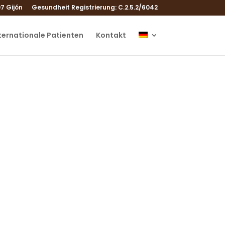
7 Gijón
Gesundheit Registrierung: C.2.5.2/6042
ternationale Patienten
Kontakt
n