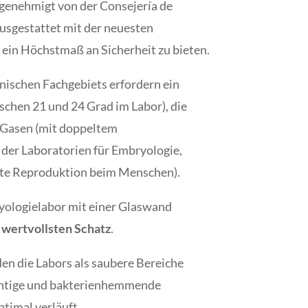
d genehmigt von der Consejería de
sgestattet mit der neuesten
 ein Höchstmaß an Sicherheit zu bieten.
nischen Fachgebiets erfordern ein
schen 21 und 24 Grad im Labor), die
n Gasen (mit doppeltem
 der Laboratorien für Embryologie,
erte Reproduktion beim Menschen).
ryologielabor mit einer Glaswand
 wertvollsten Schatz
.
n die Labors als saubere Bereiche
lüchtige und bakterienhemmende
timal verläuft.