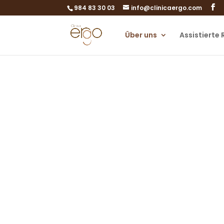
984 83 30 03
info@clinicaergo.com
Über uns
Assistierte