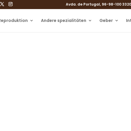
Avda. de Portugal, 96-98-100 3320
 Reproduktion
Andere spezialitäten
Geber
In
Unsere Einrichtunge
Wir sind in Gijón, Asturias
IVF-Klinik in Gijón, Asturien