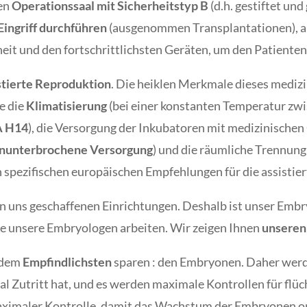
den
Operationssaal mit Sicherheitstyp B
(d.h. gestiftet un
Eingriff durchführen
(ausgenommen Transplantationen), au
heit und den fortschrittlichsten Geräten, um den Patienten
stierte Reproduktion
. Die heiklen Merkmale dieses medizi
e die
Klimatisierung
(bei einer konstanten Temperatur zwi
 H14
), die Versorgung der Inkubatoren mit medizinische
 ununterbrochene Versorgung
) und die räumliche Trennung
 spezifischen europäischen Empfehlungen für die assisti
von uns geschaffenen Einrichtungen. Deshalb ist unser Emb
ie unsere Embryologen arbeiten. Wir zeigen Ihnen
unseren
t dem
Empfindlichsten
sparen : den Embryonen. Daher werde
al Zutritt hat, und es werden maximale Kontrollen für f
maximaler Kontrolle, damit das Wachstum der Embryonen op