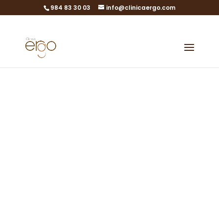
984 83 30 03
info@clinicaergo.com
Künstliche
Befruchtung
Einfache und
kostengünstige
assistierte
Reproduktion
Künstliche Befruchtung in