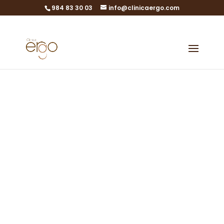
984 83 30 03
info@clinicaergo.com
Unser Team
Entdecken Sie das
Team, das die ERGO-
Klinik mit Leben
erfüllt
Erfahrene Fachleute mit viel
Herz