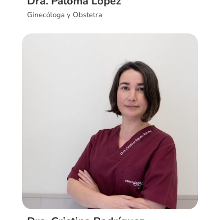
Dra. Paloma López
Ginecóloga y Obstetra
Ver CV