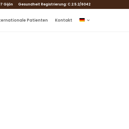
7 Gijón
Gesundheit Registrierung: C.2.5.2/6042
ternationale Patienten
Kontakt
ts
er zu werden,