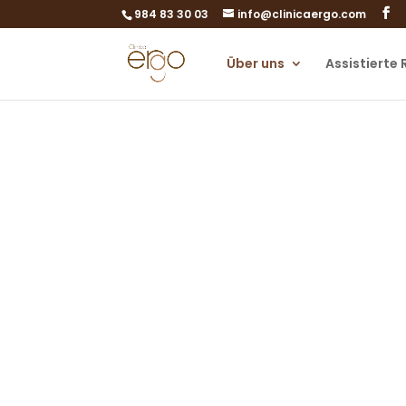
984 83 30 03
info@clinicaergo.com
Über uns
Assistierte
P
Lassen Sie s