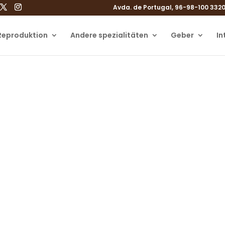
Avda. de Portugal, 96-98-100 3320
 Reproduktion
Andere spezialitäten
Geber
In
ersonalisierte Budge
ich durch nichts von Ihrem Traum, Mutt
abhalten
0%-Zins-Finanzierung in Gijón, Asturien