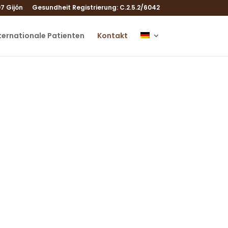
7 Gijón
Gesundheit Registrierung: C.2.5.2/6042
ternationale Patienten
Kontakt
r Ihnen bieten