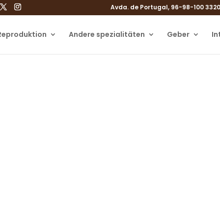
Avda. de Portugal, 96-98-100 3320
 Reproduktion
Andere spezialitäten
Geber
In
Kontakt
Sie uns und finden Sie heraus, was wi
können
Kontakt mit ERGO, in Gijón, Asturien