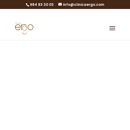
984 83 30 03
info@clinicaergo.com
Wahre
Geschichten
Nachrichten von
einigen unserer
Kunden
Erfolgreiche Fälle von In-vitro-