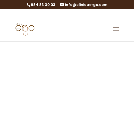
984 83 30 03
info@clinicaergo.com
Vorwölbungen
und Polypen
Diagnose und
Behandlung von
Myomen und Polypen
Behandlung von Fibromen und