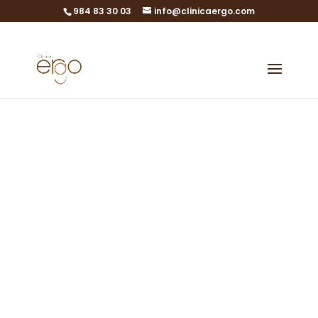
984 83 30 03
info@clinicaergo.com
Abel Gayo,
ponente en el
Foro Norte