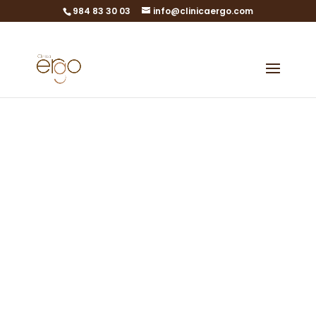
984 83 30 03
info@clinicaergo.com
Programa de
Garantía de
Embarazo
Garantía de embarazo
sin límite de intentos
Garantizamos el embarazo o