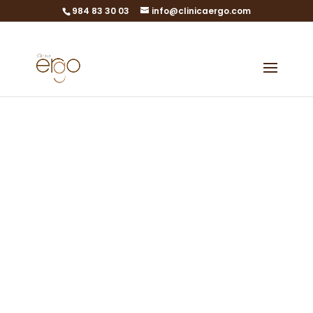
984 83 30 03
info@clinicaergo.com
Genética en
Recién Nacidos
Newborns Screening:
la prueba del talón
más avanzada
Estudios genéticos para recién