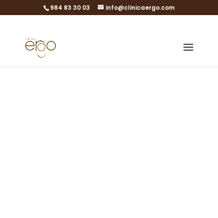
984 83 30 03
info@clinicaergo.com
Método ROPA
Recepción de óvulos
de pareja
Método ROPA en Gijón,
Asturias y León