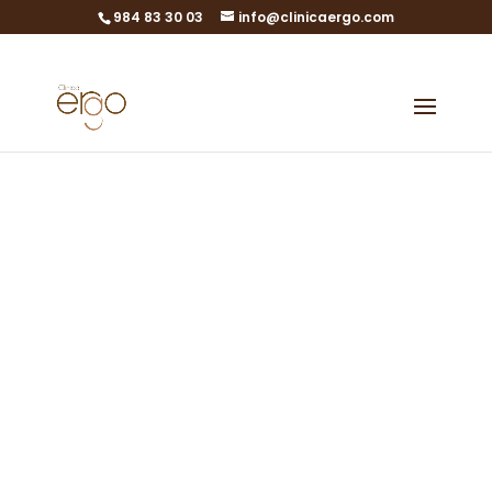
984 83 30 03
info@clinicaergo.com
EMBRACE
Nueva técnica de
diagnóstico genético
preimplantacional no
invasivo. Ahora
también para
embriones
previamente