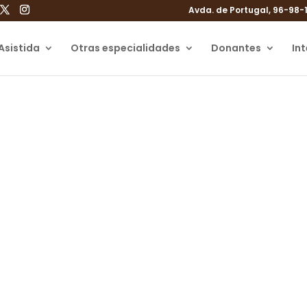
Avda. de Portugal, 96-98-
Asistida
Otras especialidades
Donantes
In
o publicado: Estrés o
e infertilidad