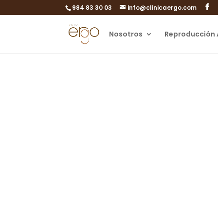
984 83 30 03
info@clinicaergo.com
Nosotros
Reproducción 
Artícul