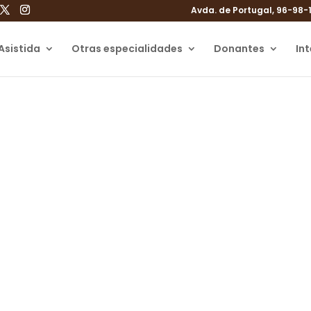
Avda. de Portugal, 96-98-
Asistida
Otras especialidades
Donantes
In
arta de un embriólo