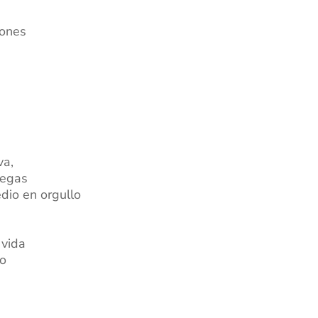
iones
va,
legas
dio en orgullo
 vida
ro