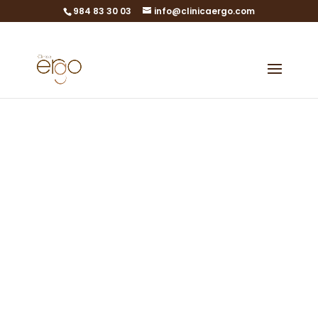
984 83 30 03
info@clinicaergo.com
Comienza el
Master de
Reproducción
Asistida con la
participación
de ERGO