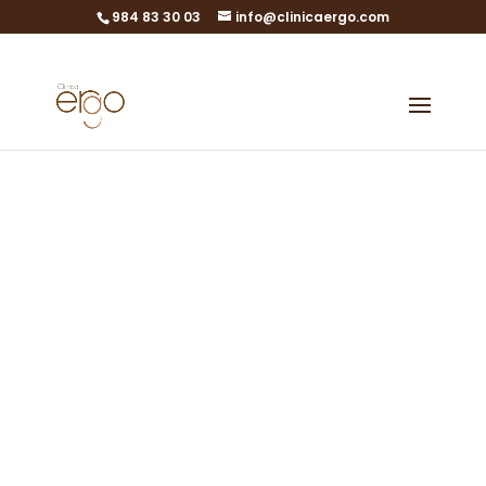
984 83 30 03
info@clinicaergo.com
El agosto de
los equipos