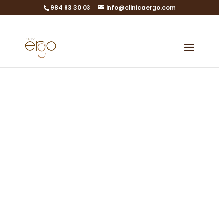
984 83 30 03
info@clinicaergo.com
La medicación
que necesitas,
está en tus
genes