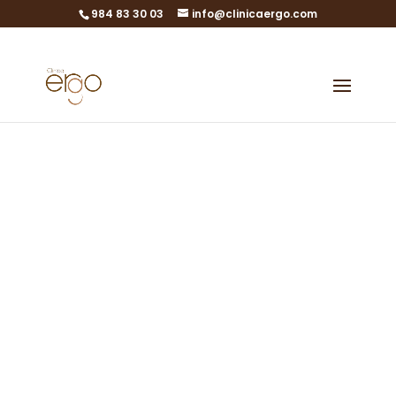
984 83 30 03
info@clinicaergo.com
Nuevo Clínica
ERGO en León