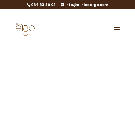
984 83 30 03
info@clinicaergo.com
Progesterona
en la fase lútea