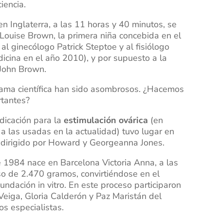
iencia.
n Inglaterra, a las 11 horas y 40 minutos, se
 Louise Brown, la primera niña concebida en el
al ginecólogo Patrick Steptoe y al fisiólogo
cina en el año 2010), y por supuesto a la
 John Brown.
rama científica han sido asombrosos. ¿Hacemos
tantes?
edicación para la
estimulación ovárica
(en
 a las usadas en la actualidad) tuvo lugar en
o dirigido por Howard y Georgeanna Jones.
e 1984 nace en Barcelona Victoria Anna, a las
o de 2.470 gramos, convirtiéndose en el
cundación in vitro. En este proceso participaron
 Veiga, Gloria Calderón y Paz Maristán del
os especialistas.