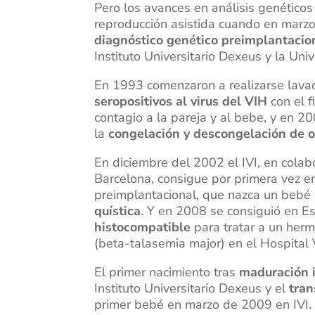
Pero los avances en análisis genéticos
reproducción asistida cuando en marzo
diagnóstico genético preimplantacio
Instituto Universitario Dexeus y la U
En 1993 comenzaron a realizarse lav
seropositivos al virus del VIH
con el f
contagio a la pareja y al bebe, y en 2
la
congelación y descongelación de o
En diciembre del 2002 el IVI, en cola
Barcelona, consigue por primera vez en
preimplantacional, que nazca un bebé
quística
. Y en 2008 se consiguió en E
histocompatible
para tratar a un her
(beta-talasemia major) en el Hospital 
El primer nacimiento tras
maduración i
Instituto Universitario Dexeus y el
tran
primer bebé en marzo de 2009 en IVI.