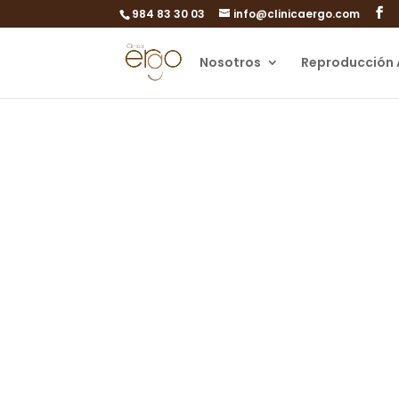
984 83 30 03
info@clinicaergo.com
Nosotros
Reproducción 
40 año