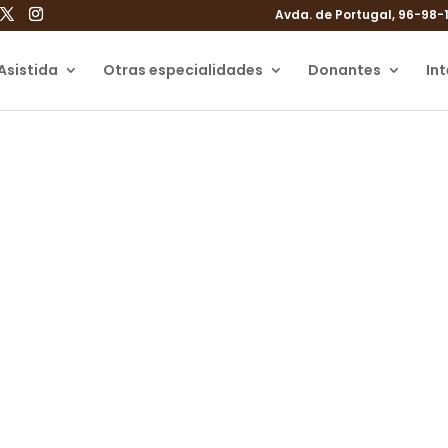
Avda. de Portugal, 96-98-
Asistida
Otras especialidades
Donantes
In
s de Reproducción A