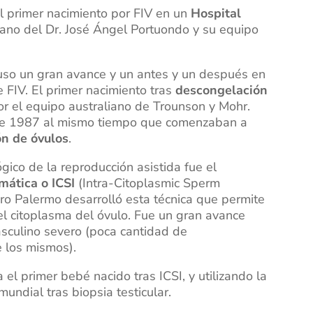
l primer nacimiento por FIV en un
Hospital
mano del Dr. José Ángel Portuondo y su equipo
uso un gran avance y un antes y un después en
e FIV. El primer nacimiento tras
descongelación
r el equipo australiano de Trounson y Mohr.
o de 1987 al mismo tiempo que comenzaban a
n de óvulos
.
gico de la reproducción asistida fue el
mática o ICSI
(Intra-Citoplasmic Sperm
ro Palermo desarrolló esta técnica que permite
el citoplasma del óvulo. Fue un gran avance
asculino severo (poca cantidad de
 los mismos).
l primer bebé nacido tras ICSI, y utilizando la
undial tras biopsia testicular.