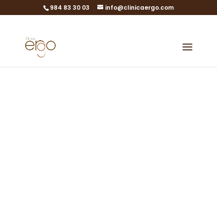
984 83 30 03
info@clinicaergo.com
Cómo saber
cuándo estás
ovulando