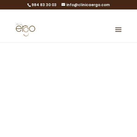
984 83 30 03
info@clinicaergo.com
Cómo se asigna
una donante de
óvulos