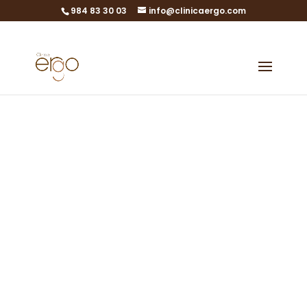
984 83 30 03
info@clinicaergo.com
Dra. Edita
García
Ginecóloga y Obstetra
Miembro del equipo de Clínica
ERGO