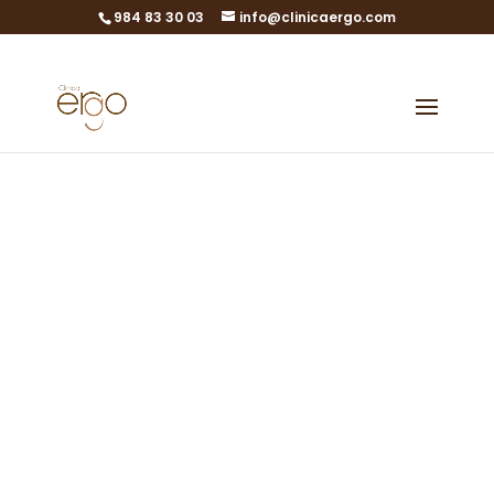
984 83 30 03
info@clinicaergo.com
ERGO, segunda
clínica mundial
acreditada para
realizar
EMBRACE