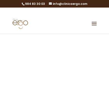
984 83 30 03
info@clinicaergo.com
Newborn
screening:
genética de
recién nacido