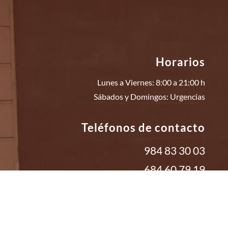
Horarios
Lunes a Viernes: 8:00 a 21:00 h
Sábados y Domingos: Urgencias
Teléfonos de contacto
984 83 30 03
684 60 79 19
Clínica ERGO | Gijón,
Asturias
&
León
| Reproducción
Asistida y Salud de la Mujer |
Política Calidad
|
Política
Privacidad
|
Política Cookies
|
Aviso Legal