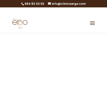
984 83 30 03
info@clinicaergo.com
Quiero hacer
una analítica de
sangre en León