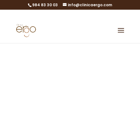
984 83 30 03
info@clinicaergo.com
«Soy receptora
de óvulos y
tengo miedo»