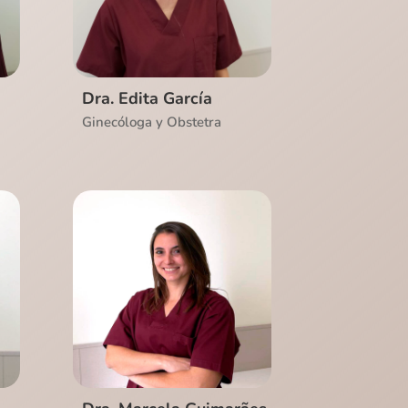
Ver CV
Dra. Edita García
Ginecóloga y Obstetra
Ver CV