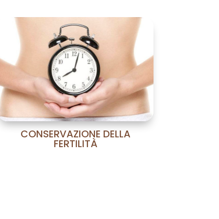
remos ayudarte.
anciamos tus tratamientos
 meses con interés 0%.
rmáte.
CONSERVAZIONE DELLA
FERTILITÀ