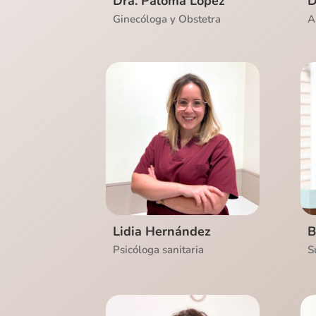
Dra. Paloma López
D
Ginecóloga y Obstetra
A
Ver CV
Lidia Hernández
B
Psicóloga sanitaria
S