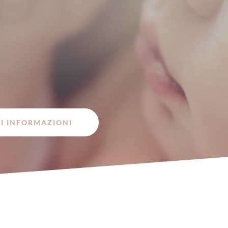
Le più recenti tecnolo
Microiniezione intrac
Diagnosi genetica p
Donazione di ovuli, d
Tecnica ROPA
All'avanguardia della
RI INFORMAZIONI