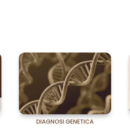
a offriamo alla Clinica E
Si tienes menos de 35 años,
Dia
puedes donar óvulos o semen.
pre
Dona con nosotros y forma
biop
parte de un gran equipo.
gen
gené
DIAGNOSI GENETICA