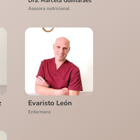
Dra. Marcela Guimarães
Asesora nutricional
Ver CV
z
Evaristo León
Enfermero