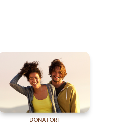
RGO?
gnóstico genético
implantacional mediante
sia o Embrace, estudios
éticos de portadores,
tica molecular,...
DONATORI