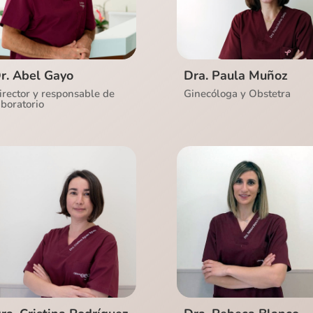
Ver CV
Ver CV
r. Abel Gayo
Dra. Paula Muñoz
irector y responsable de
Ginecóloga y Obstetra
aboratorio
Ver CV
Ver CV