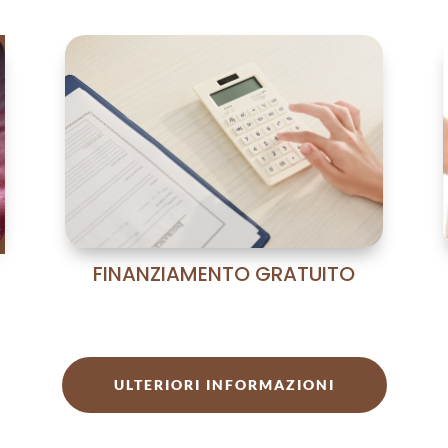
Si ahora no es el momento o un
Que
situación médica concreta
Fin
puede dificultarlo en el futuro,
a 12
es el momento de guardar tus
Info
gametos.
FINANZIAMENTO GRATUITO
ULTERIORI INFORMAZIONI