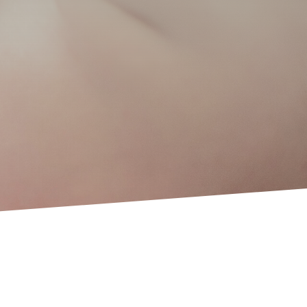
gie per la fecondazione in vitro FIVET
itoplasmatica ICSI
reimpianto: PGD e EMBRACE
onazione di sperma e adozione di embrioni
 più recente tecnologia riproduttiva