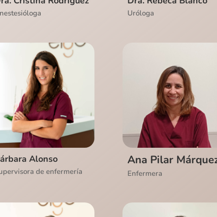
ra. Cristina Rodríguez
Dra. Rebeca Blanco
nestesióloga
Uróloga
Ver CV
Ver CV
Ana Pilar Márque
árbara Alonso
upervisora de enfermería
Enfermera