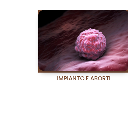
sistema de seguridad Witness,
ICSI mediante Takanome,
incubador Time-Lapse,...
IMPIANTO E ABORTI
Nuestra unidad especializada
en estas patologías dispone
de la tecnología para evitar
que vuelva a ocurrir.