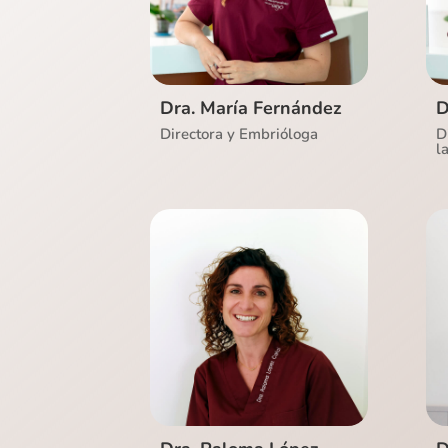
Ver CV
Dra. María Fernández
D
Directora y Embrióloga
D
l
Ver CV