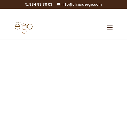
984 83 30 03
info@clinicaergo.com
Doppia
donazione
Perché c'è sempre
un'altra opzione
Doppia donazione a Gijón,
Asturie