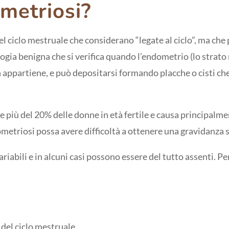
ometriosi?
 ciclo mestruale che considerano “legate al ciclo”, ma ch
ogia benigna che si verifica quando l’endometrio (lo strato 
n appartiene, e può depositarsi formando placche o cisti ch
 più del 20% delle donne in età fertile e causa principalmen
metriosi possa avere difficoltà a ottenere una gravidanza
riabili e in alcuni casi possono essere del tutto assenti. P
 del ciclo mestruale.