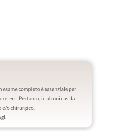
 un esame completo è essenziale per
re, ecc. Pertanto, in alcuni casi la
 e/o chirurgico.
gi.