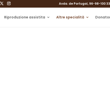
Avda. de Portugal, 96-98-100 33
Riproduzione assistita
Altre specialità
Donator
Endometriosi
iagnosi e trattamento dell'endometrio
Trattamento dell’endometriosi a Gijón, Asturie