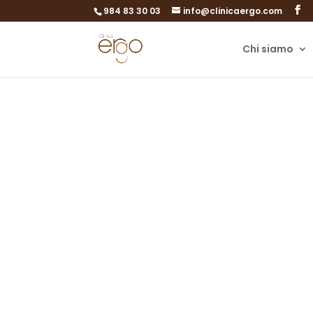
984 83 30 03
info@clinicaergo.com
Chi siamo
D