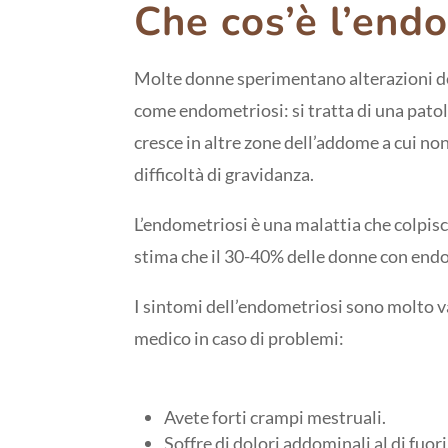
Che cos’è l’end
Molte donne sperimentano alterazioni del
come endometriosi: si tratta di una patol
cresce in altre zone dell’addome a cui no
difficoltà di gravidanza.
L’endometriosi è una malattia che colpisce
stima che il 30-40% delle donne con endo
I sintomi dell’endometriosi sono molto va
medico in caso di problemi:
Avete forti crampi mestruali.
Soffre di dolori addominali al di fuori