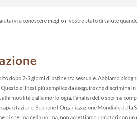
 aiutarvi a conoscere meglio il vostro stato di salute quan
azione
lto dopo 2-3 giorni di astinenza sessuale. Abbiamo bisog
uesto è il test più semplice da eseguire che discrimina in l
 alla motilità e alla morfologia, l’analisi dello sperma com
i capacitazione. Sebbene l’Organizzazione Mondiale della S
ne di sperma nella norma, non accettiamo donatori con un 