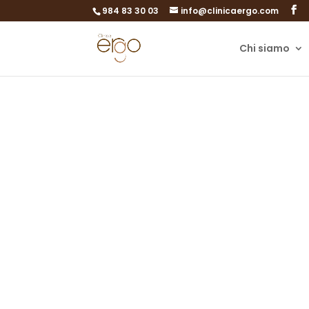
984 83 30 03
info@clinicaergo.com
Chi siamo
Aiutare alt