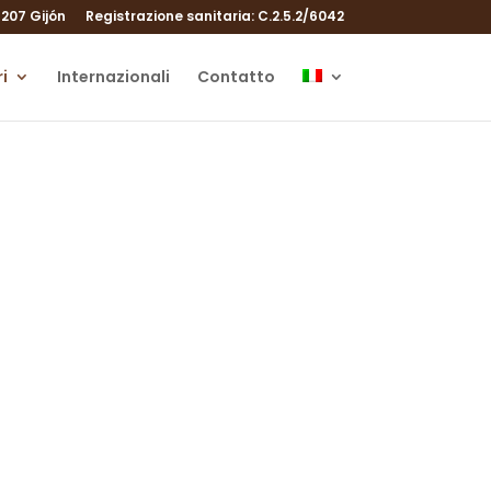
207 Gijón
Registrazione sanitaria: C.2.5.2/6042
i
Internazionali
Contatto
a
enitorialità