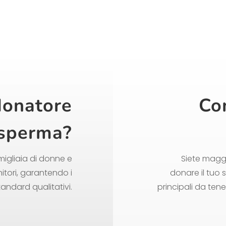
donatore
Co
 sperma?
migliaia di donne e
Siete maggi
itori, garantendo i
donare il tuo s
 standard qualitativi.
principali da te