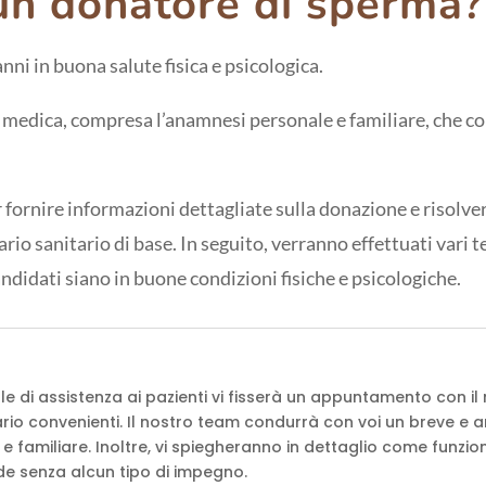
un donatore di sperma?
nni in buona salute fisica e psicologica.
a medica, compresa l’anamnesi personale e familiare, che c
r fornire informazioni dettagliate sulla donazione e risolve
o sanitario di base. In seguito, verranno effettuati vari te
andidati siano in buone condizioni fisiche e psicologiche.
le di assistenza ai pazienti vi fisserà un appuntamento con 
rio convenienti. Il nostro team condurrà con voi un breve e a
 familiare. Inoltre, vi spiegheranno in dettaglio come funzio
e senza alcun tipo di impegno.