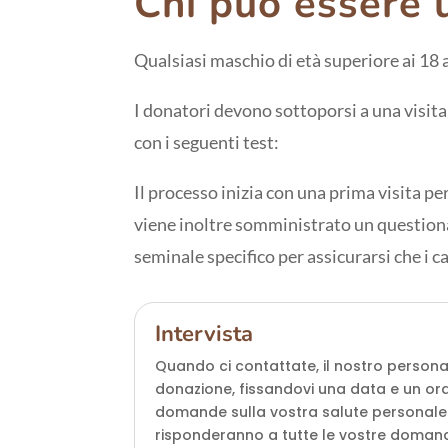
Chi può essere 
Qualsiasi maschio di età superiore ai 18 a
I donatori devono sottoporsi a una visit
con i seguenti test:
Il processo inizia con una prima visita pe
viene inoltre somministrato un questionari
seminale specifico per assicurarsi che i c
Intervista
Quando ci contattate, il nostro persona
donazione, fissandovi una data e un ora
domande sulla vostra salute personale e
risponderanno a tutte le vostre domand