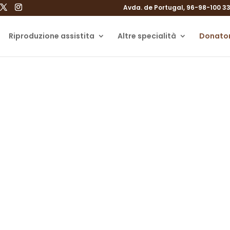
Avda. de Portugal, 96-98-100 33
Riproduzione assistita
Altre specialità
Donator
Donazione di sperm
re coppie a realizzare il loro sogno di g
Donazione di sperma a Gijón, Asturie