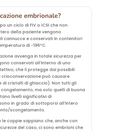
ficazione embrionale?
po un ciclo di FIV o ICSI che non
’utero della paziente vengono
li cannucce e conservati in contenitori
temperatura di -196ºC.
azione avvenga in totale sicurezza per
gono conservati all’interno di uno
ttivo, che li protegge dai possibili
di crioconservazione può causare
i cristalli di ghiaccio). Non tutti gli
l congelamento, ma solo quelli di buona
no livelli significativi di
no in grado di sottoporsi all’intero
ento/scongelamento.
he le coppie sappiano che, anche con
 sicurezze del caso, ci sono embrioni che