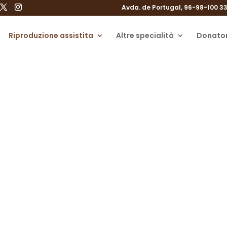
Avda. de Portugal, 96-98-100 33
Riproduzione assistita
Altre specialità
Donator
imento di embrioni vet
Conservare gli embrioni per anni
Trasferimento di embrioni vitrificati a Gijón, Asturie