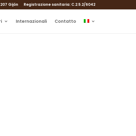
207 Gijón
Registrazione sanitaria: C.2.5.2/6042
i
Internazionali
Contatto
rificati