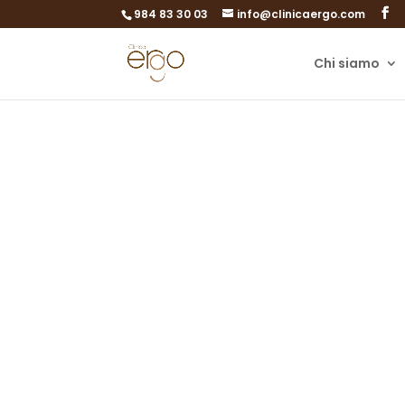
984 83 30 03
info@clinicaergo.com
Chi siamo
Trasfer