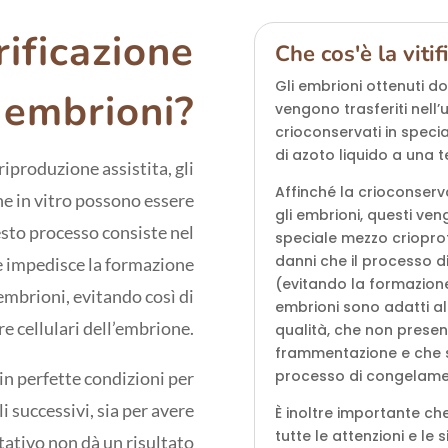
rificazione
Che cos'è la viti
Gli embrioni ottenuti do
 embrioni?
vengono trasferiti nell
crioconservati in specia
di azoto liquido a una 
riproduzione assistita, gli
Affinché la crioconserv
ne in vitro possono essere
gli embrioni, questi ven
esto processo consiste nel
speciale mezzo crioprote
danni che il processo 
e impedisce la formazione
(evitando la formazione d
i embrioni, evitando così di
embrioni sono adatti a
e cellulari dell’embrione.
qualità, che non presenta
frammentazione e che so
processo di congelam
in perfette condizioni per
li successivi, sia per avere
È inoltre importante c
tutte le attenzioni e le
ntativo non dà un risultato