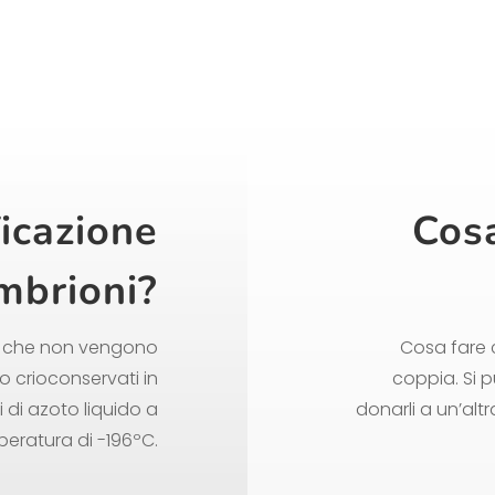
ficazione
Cosa
mbrioni?
CSI che non vengono
Cosa fare c
no crioconservati in
coppia. Si p
 di azoto liquido a
donarli a un’alt
eratura di -196ºC.