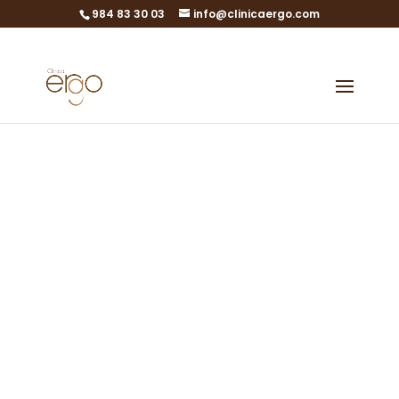
984 83 30 03
info@clinicaergo.com
Test prenatale
non invasivo
Scopri tutto sulla
salute del tuo
bambino
Test prenatale non invasivo a