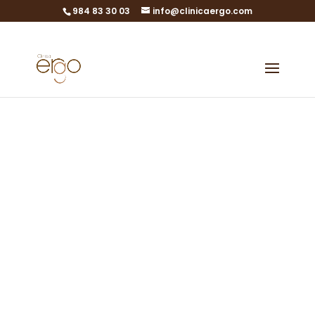
984 83 30 03
info@clinicaergo.com
Riproduzione
assistita
Riuscite a immaginare
una clinica diversa?
Clinica di riproduzione
assistita a Gijón, Asturie