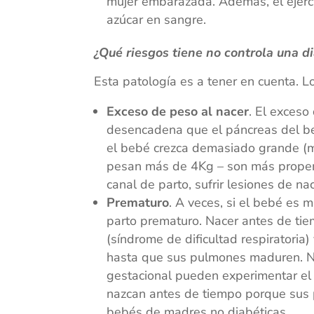
mujer embarazada. Además, el ejerci
azúcar en sangre.
¿Qué riesgos tiene no controla una d
Esta patología es a tener en cuenta. L
Exceso de peso al nacer
. El exceso
desencadena que el páncreas del be
el bebé crezca demasiado grande (
pesan más de 4Kg – son más propens
canal de parto, sufrir lesiones de na
Prematuro
. A veces, si el bebé es
parto prematuro. Nacer antes de tiem
(síndrome de dificultad respiratoria
hasta que sus pulmones maduren. N
gestacional pueden experimentar el 
nazcan antes de tiempo porque sus
bebés de madres no diabéticas.