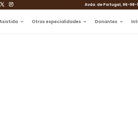
Avda. de Portugal, 96-98-
Asistida
Otras especialidades
Donantes
In
el Test O’Sullivan y
realizamos